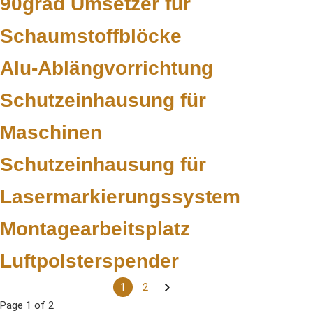
90grad Umsetzer für
Schaumstoffblöcke
Alu-Ablängvorrichtung
Schutzeinhausung für
Maschinen
Schutzeinhausung für
Lasermarkierungssystem
Montagearbeitsplatz
Luftpolsterspender
1
2
Post
Page
1
of
2