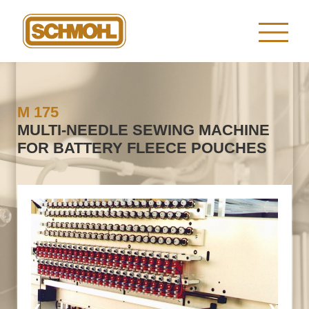
M 175
MULTI-NEEDLE SEWING MACHINE
FOR BATTERY FLEECE POUCHES
‹
›