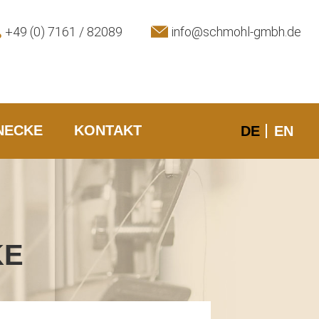
+49 (0) 7161 / 82089
info@schmohl-gmbh.de
NECKE
KONTAKT
DE
EN
KE