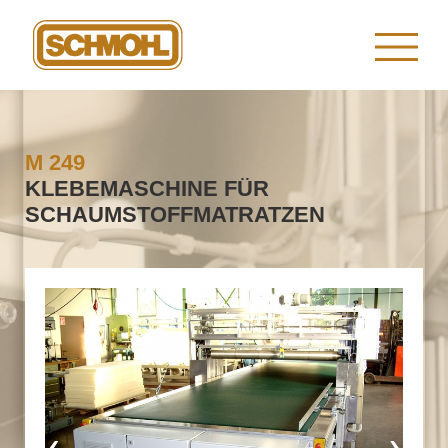
M 249
KLEBEMASCHINE FÜR
SCHAUMSTOFFMATRATZEN
‹
›