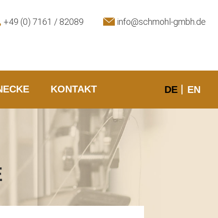
+49 (0) 7161 / 82089
info@schmohl-gmbh.de
NECKE
KONTAKT
DE
EN
E