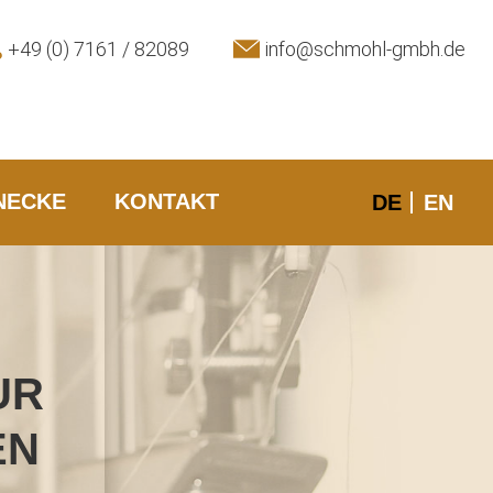
+49 (0) 7161 / 82089
info@schmohl-gmbh.de
NECKE
KONTAKT
DE
EN
UR
EN