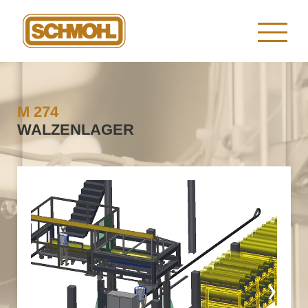
M 274
WALZENLAGER
‹
›